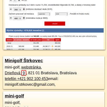
Minigolf Štrkovec
mini-golf,
webstránka
,
Drieňová
9
,
821 01
Bratislava, Bratislava
telefón +421 902 100 453
email:
minigolf.strkovec@gmail.com,
mini-golf
mini-golf,