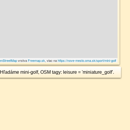
enStreetMap
vrstva
Freemap.sk
, viac na
https://nove-mesto.oma.sk/sport/mini-golf
Hľadáme mini-golf, OSM tagy: leisure = 'miniature_golf'.