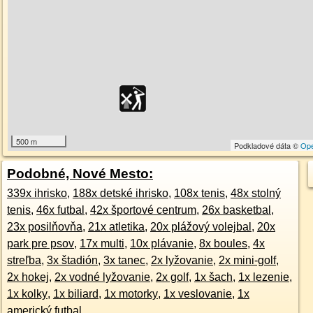
500 m
Podkladové dáta ©
Op
Podobné, Nové Mesto:
339x ihrisko
,
188x detské ihrisko
,
108x tenis
,
48x stolný
tenis
,
46x futbal
,
42x športové centrum
,
26x basketbal
,
23x posilňovňa
,
21x atletika
,
20x plážový volejbal
,
20x
park pre psov
,
17x multi
,
10x plávanie
,
8x boules
,
4x
streľba
,
3x štadión
,
3x tanec
,
2x lyžovanie
,
2x mini-golf
,
2x hokej
,
2x vodné lyžovanie
,
2x golf
,
1x šach
,
1x lezenie
,
1x kolky
,
1x biliard
,
1x motorky
,
1x veslovanie
,
1x
americký futbal