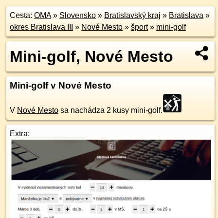
Cesta:
OMA
»
Slovensko
»
Bratislavský kraj
»
Bratislava
»
okres Bratislava III
»
Nové Mesto
»
šport
»
mini-golf
Mini-golf, Nové Mesto
Mini-golf v Nové Mesto
V
Nové Mesto
sa nachádza 2 kusy mini-golf.
Extra: